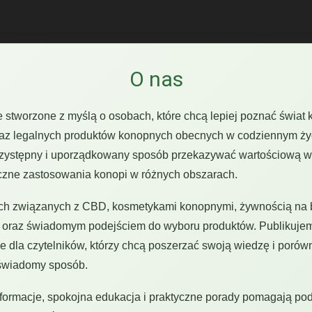
O nas
e stworzone z myślą o osobach, które chcą lepiej poznać świat
oraz legalnych produktów konopnych obecnych w codziennym ży
przystępny i uporządkowany sposób przekazywać wartościową w
yczne zastosowania konopi w różnych obszarach.
ch związanych z CBD, kosmetykami konopnymi, żywnością na b
i oraz świadomym podejściem do wyboru produktów. Publikujemy
że dla czytelników, którzy chcą poszerzać swoją wiedzę i por
 świadomy sposób.
informacje, spokojna edukacja i praktyczne porady pomagają p