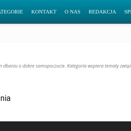
ATEGORIE
KONTAKT
O NAS
REDAKCJA
SP
nym dbaniu o dobre samopoczucie. Kategoria wspiera tematy zwi
nia