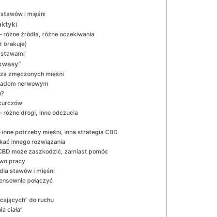
stawów i mięśni
aktyki
– różne źródła, różne oczekiwania
 brakuje)
 stawami
akwasy”
icza zmęczonych mięśni
układem nerwowym
u?
skurczów
– różne drogi, inne odczucia
 inne potrzeby mięśni, inna strategia CBD
kać innego rozwiązania
dy CBD może zaszkodzić, zamiast pomóc
wo pracy
la stawów i mięśni
 sensownie połączyć
cających” do ruchu
a ciała”