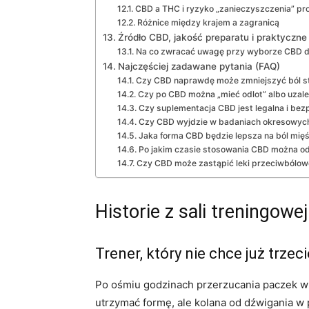
CBD a THC i ryzyko „zanieczyszczenia” pr
Różnice między krajem a zagranicą
Źródło CBD, jakość preparatu i praktyczne
Na co zwracać uwagę przy wyborze CBD do
Najczęściej zadawane pytania (FAQ)
Czy CBD naprawdę może zmniejszyć ból sta
Czy po CBD można „mieć odlot” albo uzależ
Czy suplementacja CBD jest legalna i bez
Czy CBD wyjdzie w badaniach okresowych
Jaka forma CBD będzie lepsza na ból mięśn
Po jakim czasie stosowania CBD można od
Czy CBD może zastąpić leki przeciwbólowe
Historie z sali treningowe
Trener, który nie chce już trzec
Po ośmiu godzinach przerzucania paczek w 
utrzymać formę, ale kolana od dźwigania w 