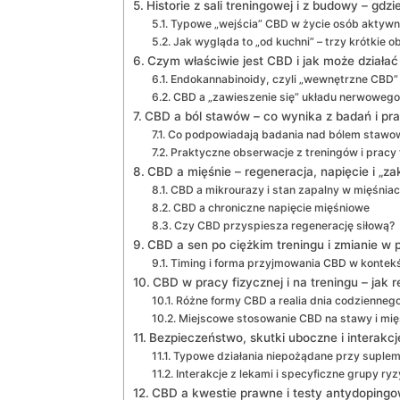
Historie z sali treningowej i z budowy – gdz
Typowe „wejścia” CBD w życie osób aktyw
Jak wygląda to „od kuchni” – trzy krótkie o
Czym właściwie jest CBD i jak może działać
Endokannabinoidy, czyli „wewnętrzne CBD”
CBD a „zawieszenie się” układu nerwowego
CBD a ból stawów – co wynika z badań i prak
Co podpowiadają badania nad bólem staw
Praktyczne obserwacje z treningów i pracy 
CBD a mięśnie – regeneracja, napięcie i „z
CBD a mikrourazy i stan zapalny w mięśnia
CBD a chroniczne napięcie mięśniowe
Czy CBD przyspiesza regenerację siłową?
CBD a sen po ciężkim treningu i zmianie w 
Timing i forma przyjmowania CBD w kontekś
CBD w pracy fizycznej i na treningu – jak
Różne formy CBD a realia dnia codzienneg
Miejscowe stosowanie CBD na stawy i mię
Bezpieczeństwo, skutki uboczne i interakcj
Typowe działania niepożądane przy suplem
Interakcje z lekami i specyficzne grupy ry
CBD a kwestie prawne i testy antydoping