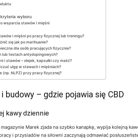
oduktu
 kryteria wyboru
 wsparcia stawów i mięśni
wów i mięśni po pracy fizycznej lub treningu?
nić się jak po marihuanie?
pieczna dla osób pracujących fizycznie?
 lub testach antydopingowych?
i i stawów – olejek, kapsułki czy maść?
czuć ulgę w stawach i mięśniach?
 (np. NLPZ) przy pracy fizycznej?
j i budowy – gdzie pojawia się CBD
iej kawy dziennie
magazynie Marek zjada na szybko kanapkę, wypija kolejną kawę
pracy i przysiadów na siłowni zaczynają odmawiać posłuszeństwa