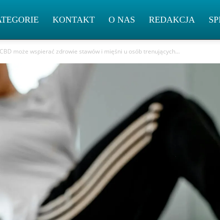
ATEGORIE
KONTAKT
O NAS
REDAKCJA
SP
CBD może wspierać zdrowie stawów i mięśni u osób trenujących...