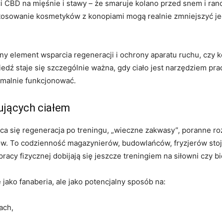
 CBD na mięśnie i stawy – że smaruje kolano przed snem i ran
tosowanie kosmetyków z konopiami mogą realnie zmniejszyć jego
ny element wsparcia regeneracji i ochrony aparatu ruchu, czy k
edź staje się szczególnie ważna, gdy ciało jest narzędziem pra
ormalnie funkcjonować.
ujących ciałem
ąca się regeneracja po treningu, „wieczne zakwasy”, poranne ro
 To codzienność magazynierów, budowlańców, fryzjerów stoj
o pracy fizycznej dobijają się jeszcze treningiem na siłowni czy 
jako fanaberia, ale jako potencjalny sposób na:
ach,