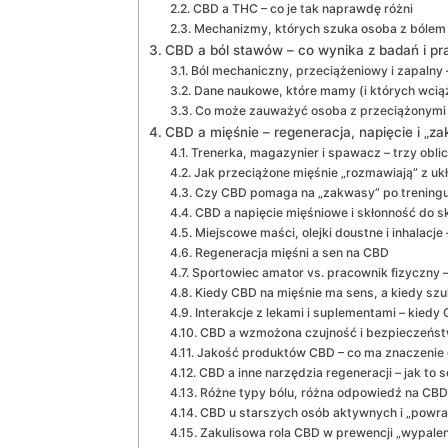
CBD a THC – co je tak naprawdę różni
Mechanizmy, których szuka osoba z bólem 
CBD a ból stawów – co wynika z badań i pr
Ból mechaniczny, przeciążeniowy i zapalny 
Dane naukowe, które mamy (i których wciąż
Co może zauważyć osoba z przeciążonymi
CBD a mięśnie – regeneracja, napięcie i „z
Trenerka, magazynier i spawacz – trzy obl
Jak przeciążone mięśnie „rozmawiają” z 
Czy CBD pomaga na „zakwasy” po trening
CBD a napięcie mięśniowe i skłonność do 
Miejscowe maści, olejki doustne i inhalacje 
Regeneracja mięśni a sen na CBD
Sportowiec amator vs. pracownik fizyczny –
Kiedy CBD na mięśnie ma sens, a kiedy szu
Interakcje z lekami i suplementami – kie
CBD a wzmożona czujność i bezpieczeńst
Jakość produktów CBD – co ma znaczenie d
CBD a inne narzędzia regeneracji – jak to
Różne typy bólu, różna odpowiedź na CBD
CBD u starszych osób aktywnych i „powra
Zakulisowa rola CBD w prewencji „wypaleni