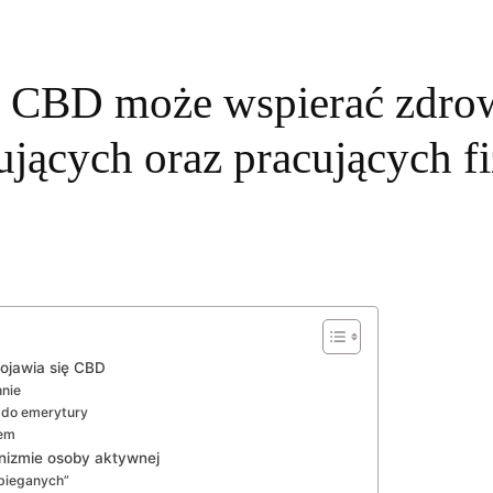
a CBD może wspierać zdrow
ujących oraz pracujących f
pojawia się CBD
nnie
 do emerytury
łem
anizmie osoby aktywnej
bieganych”