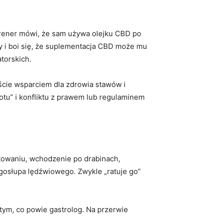
 trener mówi, że sam używa olejku CBD po
any i boi się, że suplementacja CBD może mu
torskich.
ście wsparciem dla zdrowia stawów i
otu” i konfliktu z prawem lub regulaminem
ztowaniu, wchodzenie po drabinach,
ęgosłupa lędźwiowego. Zwykle „ratuje go”
 tym, co powie gastrolog. Na przerwie