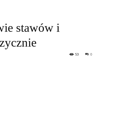
ie stawów i
izycznie
53
0