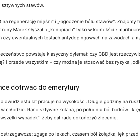
” sztywnych stawów.
BD na regenerację mięśni” i „łagodzenie bólu stawów”. Znajomy
j strony Marek słyszał o „konopiach” tylko w kontekście marihu
h czy ewentualnych testach antydopingowych na zawodach ama
pieczeństwo powstaje klasyczny dylemat: czy CBD jest rzeczywi
cą? I przede wszystkim – czy można je stosować bez ryzyka „odl
chce dotrwać do emerytury
 od dwudziestu lat pracuje na wysokości. Długie godziny na rus
a w chłodzie. Rano sztywne kolana, po południu ból barków i kr
a wszelki wypadek”, żeby dał radę dokończyć zlecenie.
y ostrzegawcze: zgaga po lekach, czasem ból żołądka, lęk przed