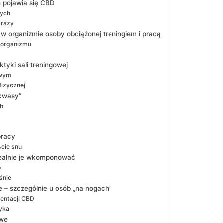
ie pojawia się CBD
nych
brazy
 w organizmie osoby obciążonej treningiem i pracą
 organizmu
tyki sali treningowej
owym
fizycznej
akwasy”
ch
pracy
cie snu
 realnie je wkomponować
o
śnie
e – szczególnie u osób „na nogach”
entacji CBD
zyka
owe