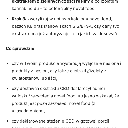
ekstraktem z zielonych części rośliny
albo izolatem
kannabinoidu – to potencjalny novel food.
Krok 3:
zweryfikuj w unijnym katalogu novel food,
bazach KE oraz stanowiskach GIS/EFSA, czy dany typ
ekstraktu ma już autoryzację i dla jakich zastosowań.
Co sprawdzić:
czy w Twoim produkcie występują wyłącznie nasiona i
produkty z nasion, czy także ekstrakty/izolaty z
kwiatostanów lub liści,
czy dostawca ekstraktu CBD dostarczył numer
wniosku/zezwolenia novel food lub jasno wskazał, że
produkt jest
poza zakresem
novel food (z
uzasadnieniem),
czy deklarowane stężenie CBD w gotowej porcji