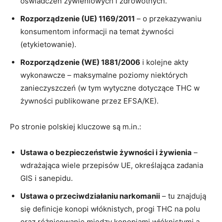
oświadczeń żywieniowych i zdrowotnych.
Rozporządzenie (UE) 1169/2011
– o przekazywaniu
konsumentom informacji na temat żywności
(etykietowanie).
Rozporządzenie (WE) 1881/2006
i kolejne akty
wykonawcze – maksymalne poziomy niektórych
zanieczyszczeń (w tym wytyczne dotyczące THC w
żywności publikowane przez EFSA/KE).
Po stronie polskiej kluczowe są m.in.:
Ustawa o bezpieczeństwie żywności i żywienia
–
wdrażająca wiele przepisów UE, określająca zadania
GIS i sanepidu.
Ustawa o przeciwdziałaniu narkomanii
– tu znajdują
się definicje konopi włóknistych, progi THC na polu
oraz różnicowanie między konopiami włóknistymi a