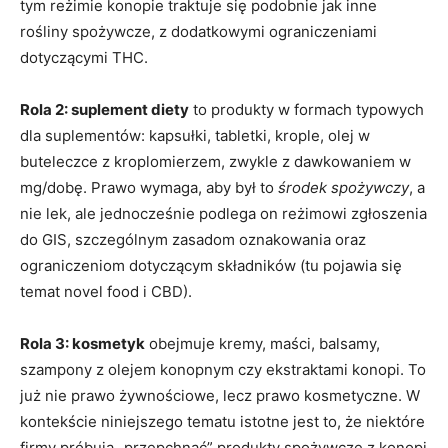
tym reżimie konopie traktuje się podobnie jak inne
rośliny spożywcze, z dodatkowymi ograniczeniami
dotyczącymi THC.
Rola 2: suplement diety
to produkty w formach typowych
dla suplementów: kapsułki, tabletki, krople, olej w
buteleczce z kroplomierzem, zwykle z dawkowaniem w
mg/dobę. Prawo wymaga, aby był to
środek spożywczy
, a
nie lek, ale jednocześnie podlega on reżimowi zgłoszenia
do GIS, szczególnym zasadom oznakowania oraz
ograniczeniom dotyczącym składników (tu pojawia się
temat novel food i CBD).
Rola 3: kosmetyk
obejmuje kremy, maści, balsamy,
szampony z olejem konopnym czy ekstraktami konopi. To
już nie prawo żywnościowe, lecz prawo kosmetyczne. W
kontekście niniejszego tematu istotne jest to, że niektóre
firmy próbują „przepchnąć” produkty spożywcze z konopi