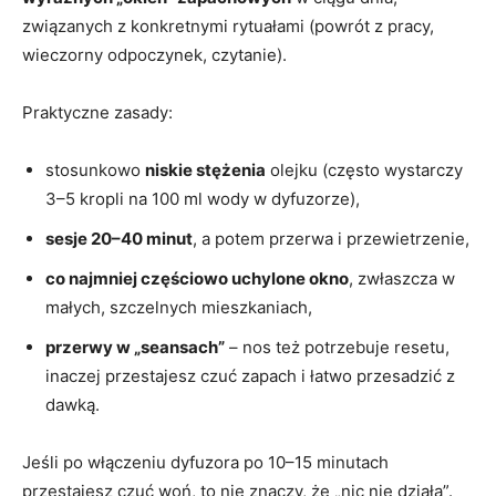
związanych z konkretnymi rytuałami (powrót z pracy,
wieczorny odpoczynek, czytanie).
Praktyczne zasady:
stosunkowo
niskie stężenia
olejku (często wystarczy
3–5 kropli na 100 ml wody w dyfuzorze),
sesje 20–40 minut
, a potem przerwa i przewietrzenie,
co najmniej częściowo uchylone okno
, zwłaszcza w
małych, szczelnych mieszkaniach,
przerwy w „seansach”
– nos też potrzebuje resetu,
inaczej przestajesz czuć zapach i łatwo przesadzić z
dawką.
Jeśli po włączeniu dyfuzora po 10–15 minutach
przestajesz czuć woń, to nie znaczy, że „nic nie działa”.