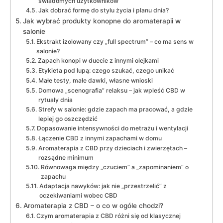
świadomych użytkowników
Jak dobrać formę do stylu życia i planu dnia?
Jak wybrać produkty konopne do aromaterapii w
salonie
Ekstrakt izolowany czy „full spectrum” – co ma sens w
salonie?
Zapach konopi w duecie z innymi olejkami
Etykieta pod lupą: czego szukać, czego unikać
Małe testy, małe dawki, własne wnioski
Domowa „scenografia” relaksu – jak wpleść CBD w
rytuały dnia
Strefy w salonie: gdzie zapach ma pracować, a gdzie
lepiej go oszczędzić
Dopasowanie intensywności do metrażu i wentylacji
Łączenie CBD z innymi zapachami w domu
Aromaterapia z CBD przy dzieciach i zwierzętach –
rozsądne minimum
Równowaga między „czuciem” a „zapominaniem” o
zapachu
Adaptacja nawyków: jak nie „przestrzelić” z
oczekiwaniami wobec CBD
Aromaterapia z CBD – o co w ogóle chodzi?
Czym aromaterapia z CBD różni się od klasycznej