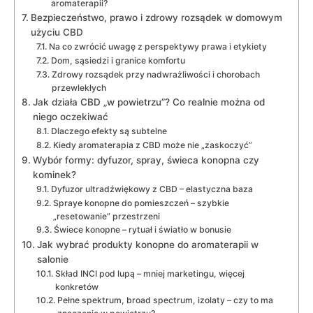
aromaterapii?
Bezpieczeństwo, prawo i zdrowy rozsądek w domowym
użyciu CBD
Na co zwrócić uwagę z perspektywy prawa i etykiety
Dom, sąsiedzi i granice komfortu
Zdrowy rozsądek przy nadwrażliwości i chorobach
przewlekłych
Jak działa CBD „w powietrzu”? Co realnie można od
niego oczekiwać
Dlaczego efekty są subtelne
Kiedy aromaterapia z CBD może nie „zaskoczyć”
Wybór formy: dyfuzor, spray, świeca konopna czy
kominek?
Dyfuzor ultradźwiękowy z CBD – elastyczna baza
Spraye konopne do pomieszczeń – szybkie
„resetowanie” przestrzeni
Świece konopne – rytuał i światło w bonusie
Jak wybrać produkty konopne do aromaterapii w
salonie
Skład INCI pod lupą – mniej marketingu, więcej
konkretów
Pełne spektrum, broad spectrum, izolaty – czy to ma