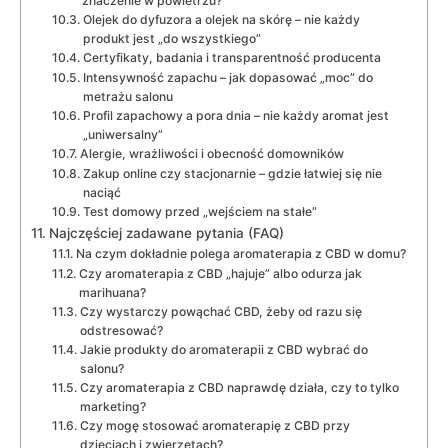
znaczenie w powietrzu?
Olejek do dyfuzora a olejek na skórę – nie każdy
produkt jest „do wszystkiego”
Certyfikaty, badania i transparentność producenta
Intensywność zapachu – jak dopasować „moc” do
metrażu salonu
Profil zapachowy a pora dnia – nie każdy aromat jest
„uniwersalny”
Alergie, wrażliwości i obecność domowników
Zakup online czy stacjonarnie – gdzie łatwiej się nie
naciąć
Test domowy przed „wejściem na stałe”
Najczęściej zadawane pytania (FAQ)
Na czym dokładnie polega aromaterapia z CBD w domu?
Czy aromaterapia z CBD „hajuje” albo odurza jak
marihuana?
Czy wystarczy powąchać CBD, żeby od razu się
odstresować?
Jakie produkty do aromaterapii z CBD wybrać do
salonu?
Czy aromaterapia z CBD naprawdę działa, czy to tylko
marketing?
Czy mogę stosować aromaterapię z CBD przy
dzieciach i zwierzętach?