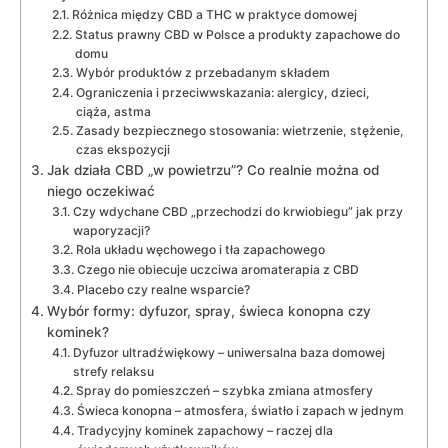
Różnica między CBD a THC w praktyce domowej
Status prawny CBD w Polsce a produkty zapachowe do
domu
Wybór produktów z przebadanym składem
Ograniczenia i przeciwwskazania: alergicy, dzieci,
ciąża, astma
Zasady bezpiecznego stosowania: wietrzenie, stężenie,
czas ekspozycji
Jak działa CBD „w powietrzu”? Co realnie można od
niego oczekiwać
Czy wdychane CBD „przechodzi do krwiobiegu” jak przy
waporyzacji?
Rola układu węchowego i tła zapachowego
Czego nie obiecuje uczciwa aromaterapia z CBD
Placebo czy realne wsparcie?
Wybór formy: dyfuzor, spray, świeca konopna czy
kominek?
Dyfuzor ultradźwiękowy – uniwersalna baza domowej
strefy relaksu
Spray do pomieszczeń – szybka zmiana atmosfery
Świeca konopna – atmosfera, światło i zapach w jednym
Tradycyjny kominek zapachowy – raczej dla