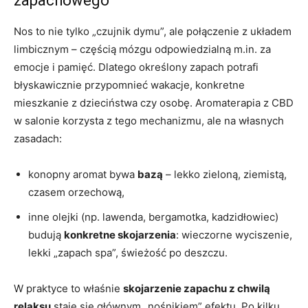
zapachowego
Nos to nie tylko „czujnik dymu”, ale połączenie z układem
limbicznym – częścią mózgu odpowiedzialną m.in. za
emocje i pamięć. Dlatego określony zapach potrafi
błyskawicznie przypomnieć wakacje, konkretne
mieszkanie z dzieciństwa czy osobę. Aromaterapia z CBD
w salonie korzysta z tego mechanizmu, ale na własnych
zasadach:
konopny aromat bywa
bazą
– lekko zieloną, ziemistą,
czasem orzechową,
inne olejki (np. lawenda, bergamotka, kadzidłowiec)
budują
konkretne skojarzenia
: wieczorne wyciszenie,
lekki „zapach spa”, świeżość po deszczu.
W praktyce to właśnie
skojarzenie zapachu z chwilą
relaksu
staje się głównym „nośnikiem” efektu. Po kilku